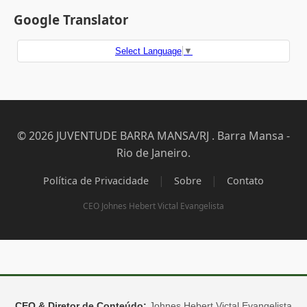
Google Translator
Select Language
▼
© 2026 JUVENTUDE BARRA MANSA/RJ . Barra Mansa -
Rio de Janeiro.
|
|
Política de Privacidade
Sobre
Contato
CEO Johnes Hebert Victal Evangelista
CEO & Diretor de Conteúdo:
Johnes Hebert Victal Evangelista