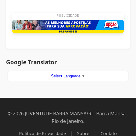
PUBLICIDADE
Google Translator
Select Language
▼
© 2026 JUVENTUDE BARRA MANSA/RJ . Barra Mansa -
Rio de Janeiro.
|
|
Política de Privacidade
Sobre
Contato