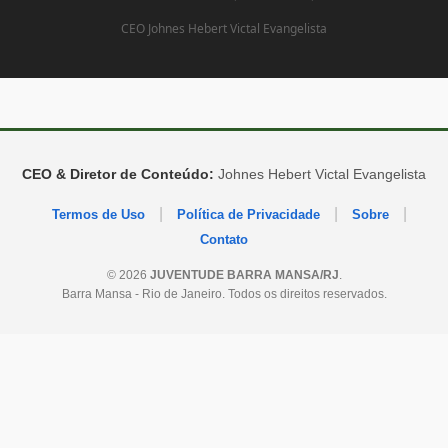
CEO Johnes Hebert Victal Evangelista
CEO & Diretor de Conteúdo:
Johnes Hebert Victal Evangelista
|
|
|
Termos de Uso
Política de Privacidade
Sobre
Contato
© 2026
JUVENTUDE BARRA MANSA/RJ
.
Barra Mansa - Rio de Janeiro. Todos os direitos reservados.