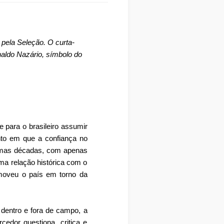
pela Seleção. O curta-
naldo Nazário, símbolo do
e para o brasileiro assumir
nto em que a confiança no
timas décadas, com apenas
ma relação histórica com o
 moveu o país em torno da
entro e fora de campo, a
cedor questiona, critica e