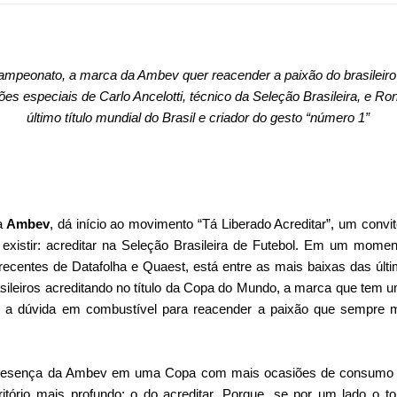
mpeonato, a marca da Ambev quer reacender a paixão do brasileiro 
es especiais de Carlo Ancelotti, técnico da Seleção Brasileira, e Ro
último título mundial do Brasil e criador do gesto “número 1”
ja
Ambev
, dá início ao movimento “Tá Liberado Acreditar”, um convit
 existir: acreditar na Seleção Brasileira de Futebol. Em um mome
recentes de Datafolha e Quaest, está entre as mais baixas das úl
sileiros acreditando no título da Copa do Mundo, a marca que tem u
ar a dúvida em combustível para reacender a paixão que sempre
 presença da Ambev em uma Copa com mais ocasiões de consumo d
ório mais profundo: o do acreditar. Porque, se por um lado o tor