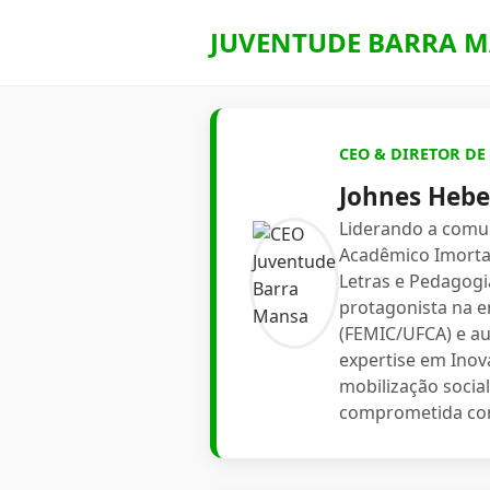
JUVENTUDE BARRA M
CEO & DIRETOR D
Johnes Heber
Liderando a comu
Acadêmico Imortal
Letras e Pedagogia
protagonista na e
(FEMIC/UFCA) e au
expertise em Inov
mobilização socia
comprometida com