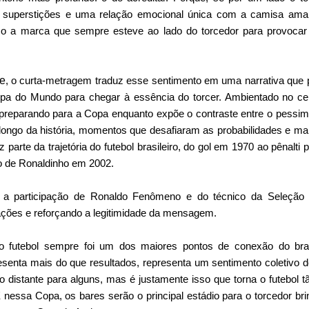
m superstições e uma relação emocional única com a camisa ama
 a marca que sempre esteve ao lado do torcedor para provocar e 
ve
, o curta-metragem traduz esse sentimento em uma narrativa que p
 do Mundo para chegar à essência do torcer. Ambientado no cen
preparando para a Copa enquanto expõe o contraste entre o pessim
o longo da história, momentos que desafiaram as probabilidades e 
 parte da trajetória do futebol brasileiro, do gol em 1970 ao pênalt
o de Ronaldinho em 2002.
a participação de Ronaldo Fenômeno e do técnico da Seleção Bra
ações e reforçando a legitimidade da mensagem.
o futebol sempre foi um dos maiores pontos de conexão do bras
esenta mais do que resultados, representa um sentimento coletivo d
distante para alguns, mas é justamente isso que torna o futebol 
 nessa Copa, os bares serão o principal estádio para o torcedor br