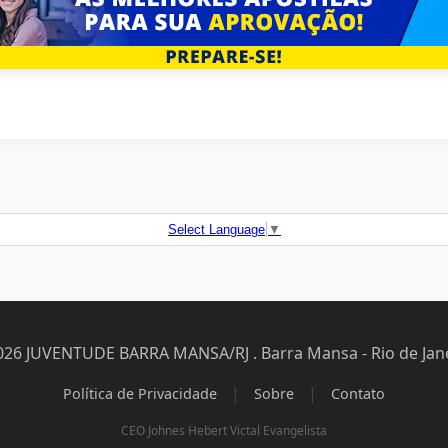
Select Language
▼
026 JUVENTUDE BARRA MANSA/RJ . Barra Mansa - Rio de Jane
|
|
Política de Privacidade
Sobre
Contato
CEO Johnes Hebert Victal Evangelista