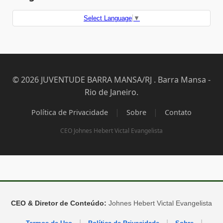
Select Language
▼
© 2026 JUVENTUDE BARRA MANSA/RJ . Barra Mansa -
Rio de Janeiro.
|
|
Política de Privacidade
Sobre
Contato
CEO Johnes Hebert Victal Evangelista
CEO & Diretor de Conteúdo:
Johnes Hebert Victal Evangelista
|
|
|