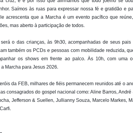
na cruz, e é por isso que afirmamos que todo joelho se dob
hor. Saímos às ruas para expressar nossa fé e gratidão e pa
 Ele acrescenta que a Marcha é um evento pacífico que reúne,
ões, mas aberto à participação de todos.
air será o das crianças, às 9h30, acompanhadas de seus pais
cham também os PCDs e pessoas com mobilidade reduzida, q
mpanhar os shows em frente ao palco. Às 10h, com uma o
 a Marcha para Jesus 2026.
Heróis da FEB, milhares de fiéis permanecem reunidos até o anoi
as consagrados do gospel nacional como: Aline Barros, André 
Rocha, Jefferson & Suellen, Jullianny Souza, Marcelo Markes, M
Carfi.