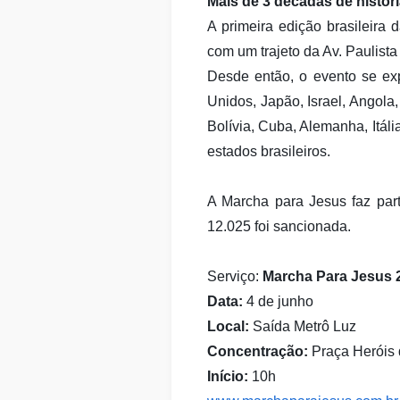
Mais de 3 décadas de histór
A primeira edição brasileir
com um trajeto da Av. Paulist
Desde então, o evento se exp
Unidos, Japão, Israel, Angola,
Bolívia, Cuba, Alemanha, Itáli
estados brasileiros.
A Marcha para Jesus faz part
12.025 foi sancionada.
Serviço:
Marcha Para Jesus 
Data:
4 de junho
Local:
Saída Metrô Luz
Concentração:
Praça Heróis
Início:
10h