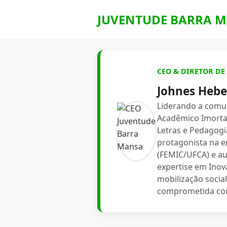
JUVENTUDE BARRA M
CEO & DIRETOR D
Johnes Heber
Liderando a comu
Acadêmico Imortal
Letras e Pedagogia
protagonista na e
(FEMIC/UFCA) e au
expertise em Inov
mobilização socia
comprometida com