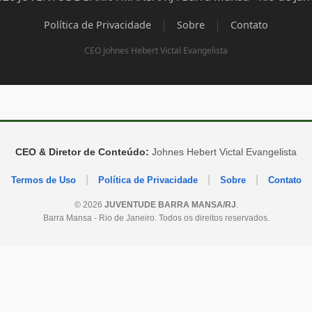
|
|
Política de Privacidade
Sobre
Contato
CEO Johnes Hebert Victal Evangelista
CEO & Diretor de Conteúdo:
Johnes Hebert Victal Evangelista
|
|
|
Termos de Uso
Política de Privacidade
Sobre
Contato
© 2026
JUVENTUDE BARRA MANSA/RJ
.
Barra Mansa - Rio de Janeiro. Todos os direitos reservados.