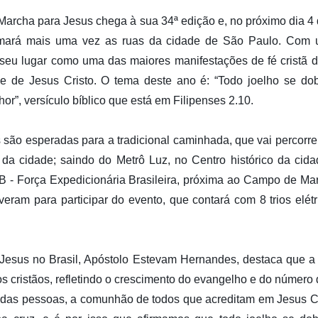
Marcha para Jesus chega à sua 34ª edição e, no próximo dia 4 
tomará mais uma vez as ruas da cidade de São Paulo. Com 
 seu lugar como uma das maiores manifestações de fé cristã 
e de Jesus Cristo. O tema deste ano é: “Todo joelho se dob
r”, versículo bíblico que está em Filipenses 2.10.
são esperadas para a tradicional caminhada, que vai percorrer
da cidade; saindo do Metrô Luz, no Centro histórico da cid
B - Força Expedicionária Brasileira, próxima ao Campo de Mar
veram para participar do evento, que contará com 8 trios elét
Jesus no Brasil, Apóstolo Estevam Hernandes, destaca que a
s cristãos, refletindo o crescimento do evangelho e do número de
 das pessoas, a comunhão de todos que acreditam em Jesus Cr