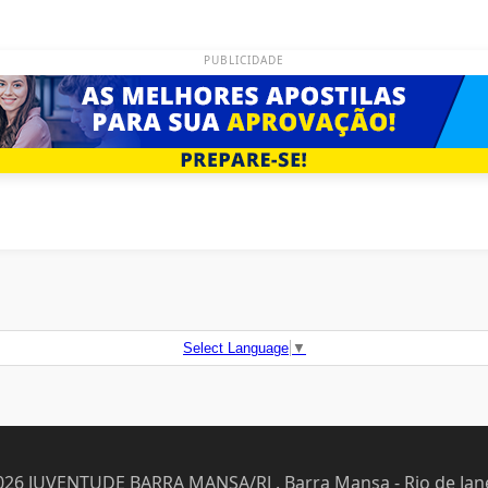
PUBLICIDADE
Select Language
▼
026 JUVENTUDE BARRA MANSA/RJ . Barra Mansa - Rio de Jane