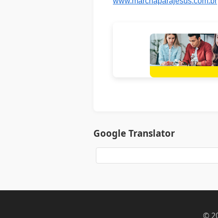
www.marchaparajesus.com.br
Google Translator
© 2