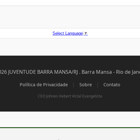
Select Language
▼
026 JUVENTUDE BARRA MANSA/RJ . Barra Mansa - Rio de Jane
|
|
Política de Privacidade
Sobre
Contato
CEO Johnes Hebert Victal Evangelista