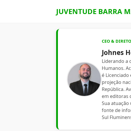
JUVENTUDE BARRA M
CEO & DIRET
Johnes H
Liderando a
Humanos. Aca
é Licenciado
projeção nac
República. A
em editoras d
Sua atuação 
fonte de inf
Sul Fluminen