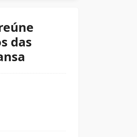
 reúne
os das
ansa