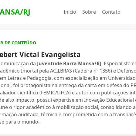
ANSA/RJ
Início
Sobre
Contato
OR DE CONTEÚDO
ebert Victal Evangelista
 comunicação da
Juventude Barra Mansa/RJ
. Especialista 
dêmico Imortal pela ACILBRAS (Cadeira nº 1356) e Defenso
 em Letras e Pedagogia, com especialização em Universidade
ional, foi protagonista na entrega da carta em defesa do 
valiador científico (FEMIC/UFCA) e autor com publicações in
e alto impacto, possui expertise em Inovação Educacional e
une o rigor acadêmico à mobilização social, consolidand
ormação auditada, técnica e comprometida com a transparê
se para o mundo.