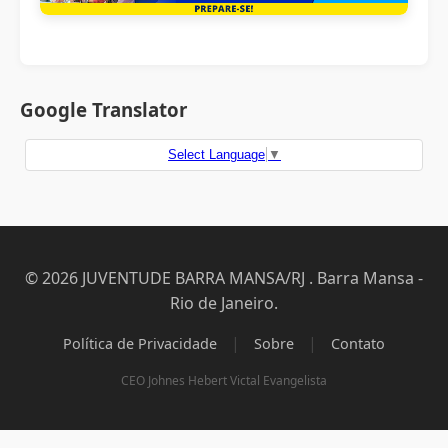
Google Translator
Select Language
▼
© 2026 JUVENTUDE BARRA MANSA/RJ . Barra Mansa -
Rio de Janeiro.
|
|
Política de Privacidade
Sobre
Contato
CEO Johnes Hebert Victal Evangelista